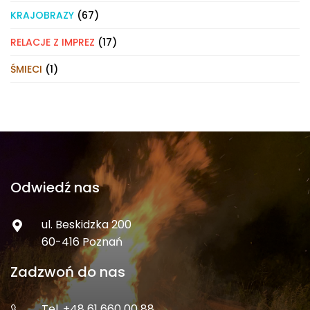
KRAJOBRAZY
(67)
RELACJE Z IMPREZ
(17)
ŚMIECI
(1)
Odwiedź nas
ul. Beskidzka 200
60-416 Poznań
Zadzwoń do nas
Tel. +48 61 660 00 88