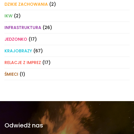
DZIKIE ZACHOWANIA
(2)
IKW
(2)
INFRASTRUKTURA
(26)
JEDZONKO
(17)
KRAJOBRAZY
(67)
RELACJE Z IMPREZ
(17)
ŚMIECI
(1)
Odwiedź nas