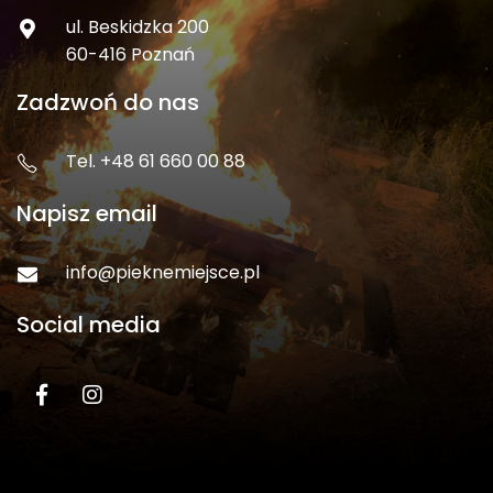
ul. Beskidzka 200
60-416 Poznań
Zadzwoń do nas
Tel. +48 61 660 00 88
Napisz email
info@pieknemiejsce.pl
Social media