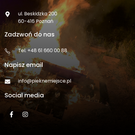
ul. Beskidzka 200
60-416 Poznań
Zadzwoń do nas
Tel. +48 61 660 00 88
Napisz email
info@pieknemiejsce.pl
Social media